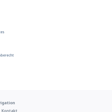
tes
aberecht
igation
Kontakt